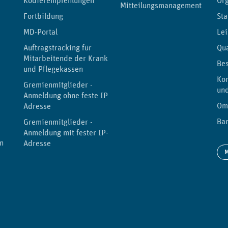
Kodierempfehlungen
Or
Mitteilungsmanagement
Fortbildung
Sta
MD-Portal
Lei
Auftragstracking für
Qu
Mitarbeitende der Kranken-
Be
und Pflegekassen
Kor
Gremienmitglieder -
un
Anmeldung ohne feste IP-
Om
Adresse
Bar
Gremienmitglieder -
Anmeldung mit fester IP-
n
Adresse