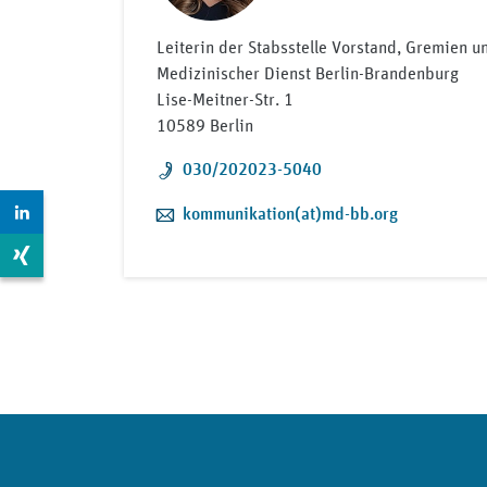
Leiterin der Stabsstelle Vorstand, Gremien 
Medizinischer Dienst Berlin-Brandenburg
Lise-Meitner-Str. 1
10589 Berlin
Telefon:
030/202023-5040
Zur LinkedIn Seite: https://www.linkedin.com/compan
E-Mail:
kommunikation(at)md-bb.org
Zur Xing Seite: https://www.xing.com/pages/mdkberli