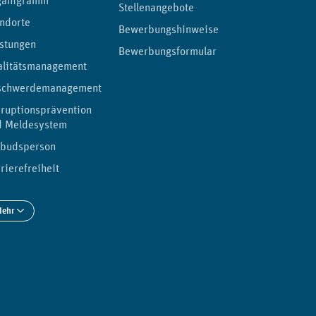
ganigramm
Stellenangebote
ndorte
Bewerbungshinweise
stungen
Bewerbungsformular
alitätsmanagement
schwerdemanagement
ruptionsprävention
d Meldesystem
budsperson
rierefreiheit
Mehr