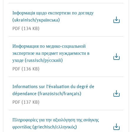
Інформація щодо експертизи по догляду
(ukrainisch/українська)
PDF (134 KB)
Информация по медико-социальной
экспертизе на предмет нуждаемости в
уходе (russisch/ру́сский)
PDF (136 KB)
Informations sur l’évaluation du degré de
dépendance (französisch/français)
PDF (137 KB)
Πληροφορίες για την αξιολόγηση της ανάγκης
φροντίδας (griechisch/ελληνικός)