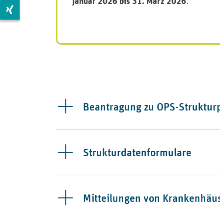
.
Januar 2026 bis 31. März 2026
Zur Xing Seite: https://www.xing.com/pages/mdkberli
Beantragung zu OPS-Struktur
Strukturdatenformulare
Mitteilungen von Krankenhäus