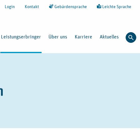
Login
Kontakt
Gebärdensprache
Leichte Sprache
Leistungserbringer
Über uns
Karriere
Aktuelles
Such
n