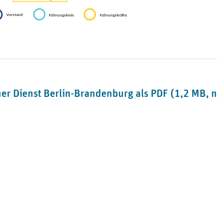
 Dienst Berlin-Brandenburg als PDF (1,2 MB, ni
y/medizinischer-dienst-berlin-brandenburg/mycompany/
n-brandenburge-v