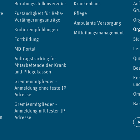
Beratungsstellenverzeichnis
Krankenhaus
Au
Gr
ge
Zuständigkeit für Reha-
Pflege
Verlängerungsanträge
Org
Ambulante Versorgung
Or
Kodierempfehlungen
Mitteilungsmanagement
Sta
Fortbildung
Lei
MD-Portal
Qu
Auftragstracking für
Mitarbeitende der Kranken-
Be
und Pflegekassen
Kor
Gremienmitglieder -
un
Anmeldung ohne feste IP-
Om
Adresse
Bar
Gremienmitglieder -
Anmeldung mit fester IP-
n
Adresse