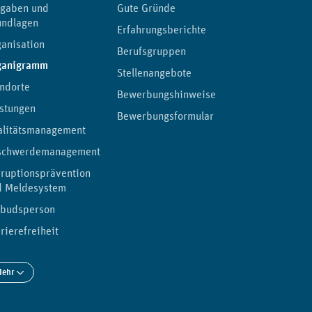
fgaben und
Gute Gründe
undlagen
Erfahrungsberichte
anisation
Berufsgruppen
(aktuelle Seite)
ganigramm
Stellenangebote
ndorte
Bewerbungshinweise
stungen
Bewerbungsformular
alitätsmanagement
schwerdemanagement
ruptionsprävention
d Meldesystem
budsperson
rierefreiheit
Mehr