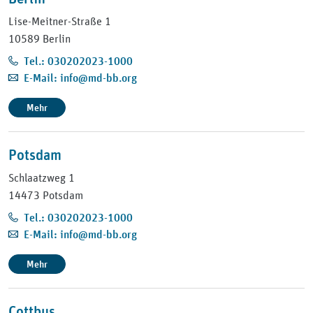
Lise-Meitner-Straße 1
10589 Berlin
Tel.: 030202023-1000
E-Mail: info@md-bb.org
Mehr
Potsdam
Schlaatzweg 1
14473 Potsdam
Tel.: 030202023-1000
Tel.: 030202023-1000
Tel.: 030202023-1000
Tel.: 030202023-1000
Tel.: 030202023-1000
E-Mail: info@md-bb.org
E-Mail: info@md-bb.org
E-Mail: info@md-bb.org
E-Mail: info@md-bb.org
E-Mail: info@md-bb.org
Mehr
Cottbus