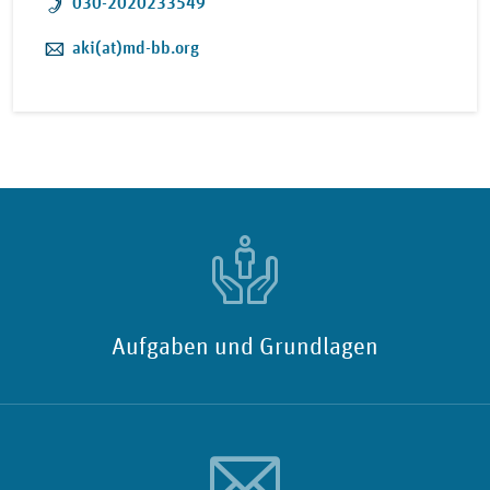
Telefon:
030-2020233549
E-Mail:
aki(at)md-bb.org
Aufgaben und Grundlagen