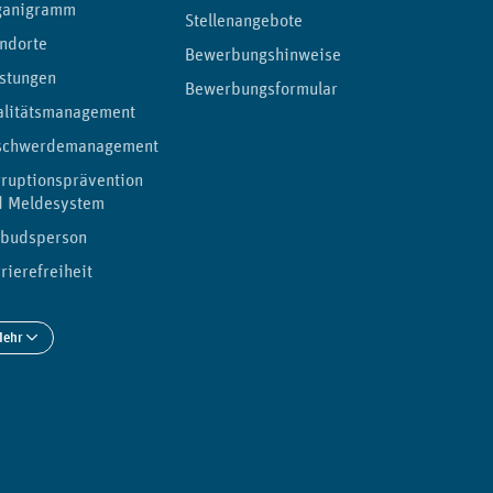
ganigramm
Stellenangebote
ndorte
Bewerbungshinweise
stungen
Bewerbungsformular
alitätsmanagement
schwerdemanagement
ruptionsprävention
d Meldesystem
budsperson
rierefreiheit
Mehr