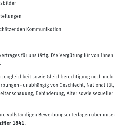
tsbilder
stellungen
schätzenden Kommunikation
ertrages für uns tätig. Die Vergütung für von Ihnen
y/medizinischer-dienst-berlin-brandenburg/mycompany/
s.
n-brandenburge-v
ancengleichheit sowie Gleichberechtigung noch mehr
erbungen - unabhängig von Geschlecht, Nationalität,
Weltanschauung, Behinderung, Alter sowie sexueller
Ihre vollständigen Bewerbungsunterlagen über unser
.
ziffer 1841