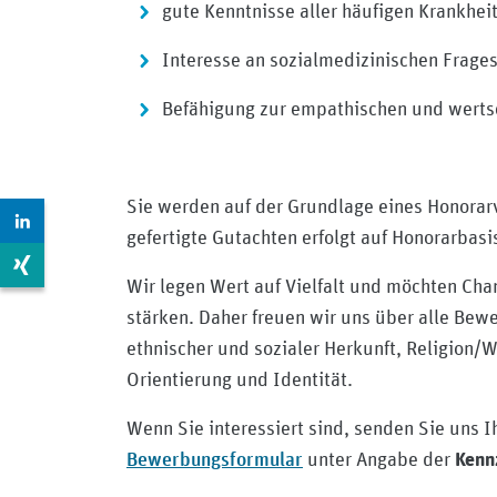
gute Kenntnisse aller häufigen Krankhei
Interesse an sozialmedizinischen Frage
Befähigung zur empathischen und wert
Sie werden auf der Grundlage eines Honorarv
Zur LinkedIn Seite: https://www.linkedin.com/compan
gefertigte Gutachten erfolgt auf Honorarbasi
Zur Xing Seite: https://www.xing.com/pages/mdkberli
Wir legen Wert auf Vielfalt und möchten Ch
stärken. Daher freuen wir uns über alle Bew
ethnischer und sozialer Herkunft, Religion/
Orientierung und Identität.
Wenn Sie interessiert sind, senden Sie uns 
Bewerbungsformular
unter Angabe der
Kenn