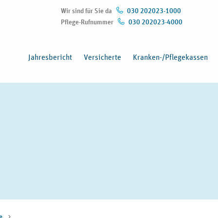
Wir sind für Sie da
030 202023-1000
Pflege-Rufnummer
030 202023-4000
(Öffnet in neuem Fenster)
Jahresbericht
Versicherte
Kranken-/Pflegekassen
te