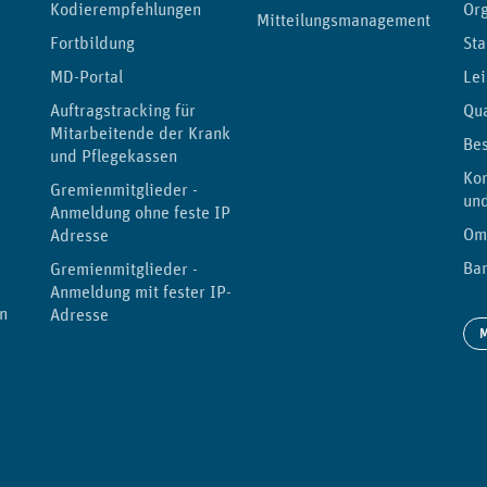
Kodierempfehlungen
Or
Mitteilungsmanagement
Fortbildung
Sta
MD-Portal
Lei
Auftragstracking für
Qu
Mitarbeitende der Kranken-
Be
und Pflegekassen
Kor
Gremienmitglieder -
un
Anmeldung ohne feste IP-
Om
Adresse
Bar
Gremienmitglieder -
Anmeldung mit fester IP-
n
Adresse