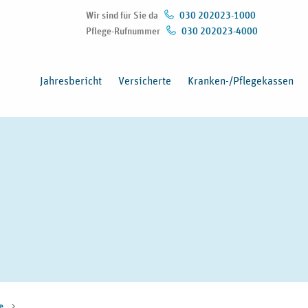
Wir sind für Sie da
030 202023-1000
Pflege-Rufnummer
030 202023-4000
(Öffnet in neuem Fenster)
Jahresbericht
Versicherte
Kranken-/Pflegekassen
te