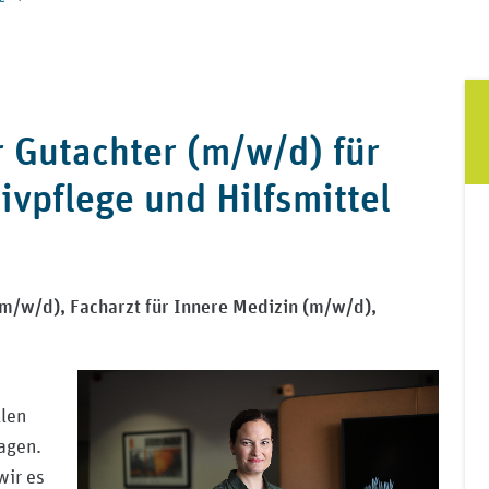
r Gutachter (m/w/d) für
ivpflege und Hilfsmittel
 (m/w/d),
Facharzt für Innere Medizin (m/w/d),
llen
agen.
wir es