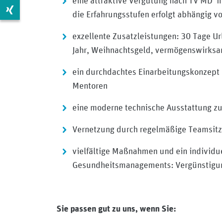
eine attraktive Vergütung nach TV MD i
Zur Xing Seite: https://www.xing.com/pages/mdkberli
die Erfahrungsstufen erfolgt abhängig v
exzellente Zusatzleistungen: 30 Tage Url
Jahr, Weihnachtsgeld, vermögenswirksa
ein durchdachtes Einarbeitungskonzept m
Mentoren
eine moderne technische Ausstattung z
Vernetzung durch regelmäßige Teamsit
vielfältige Maßnahmen und ein individu
Gesundheitsmanagements: Vergünstigung
Sie passen gut zu uns, wenn Sie: