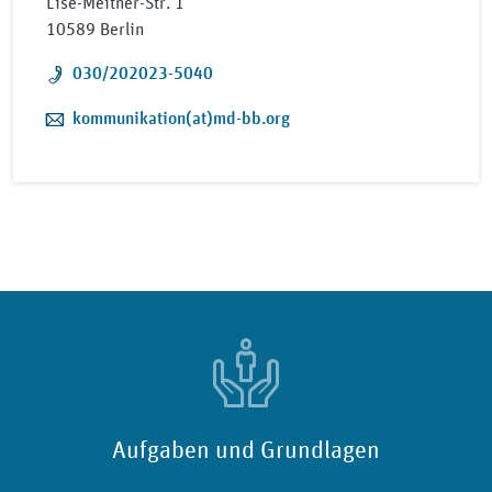
Lise-Meitner-Str. 1
10589 Berlin
Telefon:
030/202023-5040
E-Mail:
kommunikation(at)md-bb.org
Aufgaben und Grundlagen