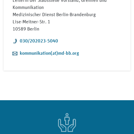
Leiterin der Stabsstelle Vorstand, Gremien und
Kommunikation
Medizinischer Dienst Berlin-Brandenburg
Lise-Meitner-Str. 1
10589 Berlin
Telefon:
030/202023-5040
E-Mail:
kommunikation(at)md-bb.org