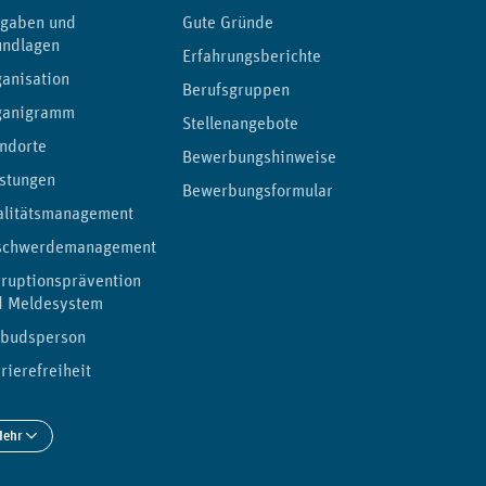
fgaben und
Gute Gründe
undlagen
Erfahrungsberichte
anisation
Berufsgruppen
ganigramm
Stellenangebote
ndorte
Bewerbungshinweise
stungen
Bewerbungsformular
alitätsmanagement
schwerdemanagement
ruptionsprävention
d Meldesystem
budsperson
rierefreiheit
Mehr