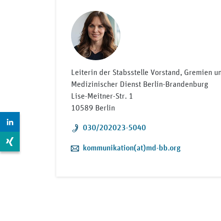
Leiterin der Stabsstelle Vorstand, Gremien 
Medizinischer Dienst Berlin-Brandenburg
Lise-Meitner-Str. 1
10589 Berlin
Zur LinkedIn Seite: https://www.linkedin.com/compan
Telefon:
030/202023-5040
Zur Xing Seite: https://www.xing.com/pages/mdkberli
E-Mail:
kommunikation(at)md-bb.org