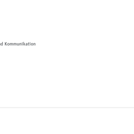
und Kommunikation
y/medizinischer-dienst-berlin-brandenburg/mycompany/
n-brandenburge-v