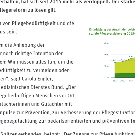
rhalten, hat sich seit 2015 mehr als verdoppelt. Der starke 
legereform zu lösen gilt.
n von Pflegebedürftigkeit und die
ms sein.
um die Anhebung der
 noch richtige Intention der
en: Wir müssen alles tun, um die
edürftigkeit zu vermeiden oder
en“, sagt Carola Engler,
Medizinischen Dienstes Bund. „Der
flegebedürftigen Menschen vor Ort.
utachterinnen und Gutachter mit
mpulse zur Prävention, zur Verbesserung der Pflegesituatio
flegebegutachtung zur bedarfsorientierten und präventiven
Spitzenverbandes, betont: „Der Zugang zur Pflege funktionie