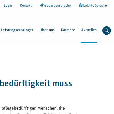
Login
Kontakt
Gebärdensprache
Leichte Sprache
Leistungserbringer
Über uns
Karriere
Aktuelles
Such
ebedürftigkeit muss
r pflegebedürftigen Menschen, die