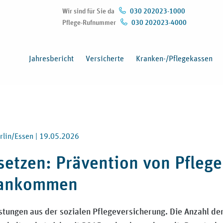
Wir sind für Sie da
030 202023-1000
Pflege-Rufnummer
030 202023-4000
(Öffnet in neuem Fenster)
Jahresbericht
Versicherte
Kranken-/Pflegekassen
rlin/Essen |
19.05.2026
setzen: Prävention von Pfleg
n ankommen
stungen aus der sozialen Pflegeversicherung. Die Anzahl de