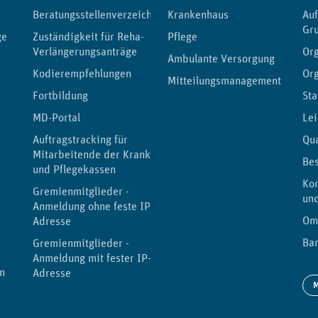
Beratungsstellenverzeichnis
Krankenhaus
Au
Gr
ge
Zuständigkeit für Reha-
Pflege
Verlängerungsanträge
Org
Ambulante Versorgung
Kodierempfehlungen
Or
Mitteilungsmanagement
Fortbildung
Sta
MD-Portal
Lei
Auftragstracking für
Qu
Mitarbeitende der Kranken-
Be
und Pflegekassen
Kor
Gremienmitglieder -
un
Anmeldung ohne feste IP-
Om
Adresse
Bar
Gremienmitglieder -
Anmeldung mit fester IP-
n
Adresse