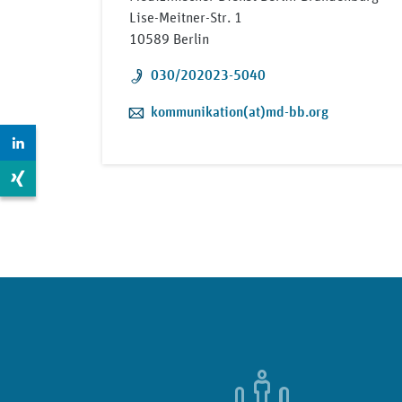
Lise-Meitner-Str. 1
10589 Berlin
Telefon:
030/202023-5040
E-Mail:
kommunikation(at)md-bb.org
Zur LinkedIn Seite: https://www.linkedin.com/compan
Zur Xing Seite: https://www.xing.com/pages/mdkberli