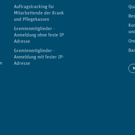
Auftragstracking für
Qu
Mitarbeitende der Kranken-
Be
und Pflegekassen
Kor
Gremienmitglieder -
un
Anmeldung ohne feste IP-
Om
Adresse
Bar
Gremienmitglieder -
Anmeldung mit fester IP-
n
Adresse