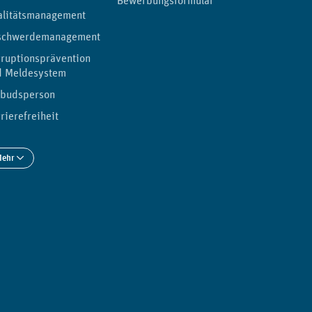
Bewerbungsformular
alitätsmanagement
schwerdemanagement
ruptionsprävention
d Meldesystem
budsperson
rierefreiheit
Mehr