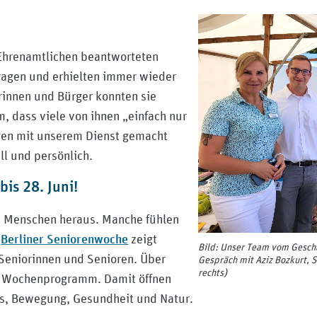
 Ehrenamtlichen beantworteten
Fragen und erhielten immer wieder
rinnen und Bürger konnten sie
 dass viele von ihnen „einfach nur
ngen mit unserem Dienst gemacht
l und persönlich.
is 28. Juni!
te Menschen heraus. Manche fühlen
Berliner Seniorenwoche
r
zeigt
Bild: Unser Team vom Geschä
 Seniorinnen und Senioren. Über
Gespräch mit Aziz Bozkurt, S
rechts)
m Wochenprogramm. Damit öffnen
les, Bewegung, Gesundheit und Natur.