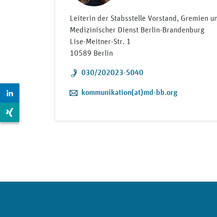
Leiterin der Stabsstelle Vorstand, Gremien 
Medizinischer Dienst Berlin-Brandenburg
Lise-Meitner-Str. 1
10589 Berlin
Telefon:
030/202023-5040
Zur LinkedIn Seite: https://www.linkedin.com/compan
E-Mail:
kommunikation(at)md-bb.org
Zur Xing Seite: https://www.xing.com/pages/mdkberli