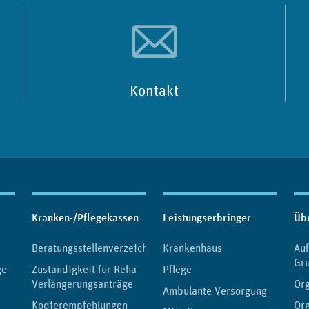
Kontakt
Kranken-/Pflegekassen
Leistungserbringer
Üb
Beratungsstellenverzeichnis
Krankenhaus
Au
Gr
ge
Zuständigkeit für Reha-
Pflege
Verlängerungsanträge
Org
Ambulante Versorgung
Kodierempfehlungen
Or