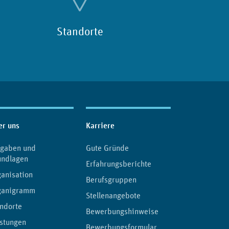
Standorte
er uns
Karriere
fgaben und
Gute Gründe
undlagen
Erfahrungsberichte
anisation
Berufsgruppen
ganigramm
Stellenangebote
ndorte
Bewerbungshinweise
stungen
Bewerbungsformular