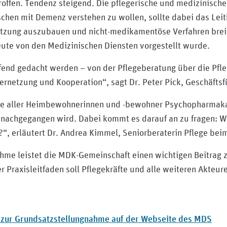
fen. Tendenz steigend. Die pflegerische und medizinische
hen mit Demenz verstehen zu wollen, sollte dabei das Leit
tzung auszubauen und nicht-medikamentöse Verfahren breit
ute von den Medizinischen Diensten vorgestellt wurde.
d gedacht werden – von der Pflegeberatung über die Pfleg
Vernetzung und Kooperation“, sagt Dr. Peter Pick, Geschäfts
fte aller Heimbewohnerinnen und -bewohner Psychopharmaka
 nachgegangen wird. Dabei kommt es darauf an zu fragen: 
n?“, erläutert Dr. Andrea Kimmel, Seniorberaterin Pflege be
hme leistet die MDK-Gemeinschaft einen wichtigen Beitrag
Der Praxisleitfaden soll Pflegekräfte und alle weiteren Akte
d zur Grundsatzstellungnahme auf der Webseite des MDS