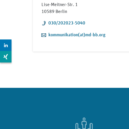
Lise-Meitner-Str. 1
10589 Berlin
Telefon:
030/202023-5040
E-Mail:
kommunikation(at)md-bb.org
Zur LinkedIn Seite: https://www.linkedin.com/compan
Zur Xing Seite: https://www.xing.com/pages/mdkberli