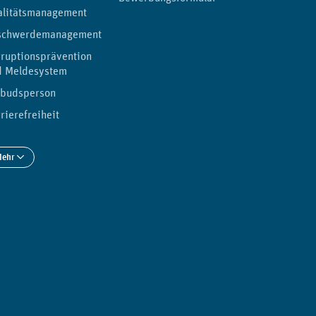
alitätsmanagement
schwerdemanagement
ruptionsprävention
d Meldesystem
budsperson
rierefreiheit
Mehr