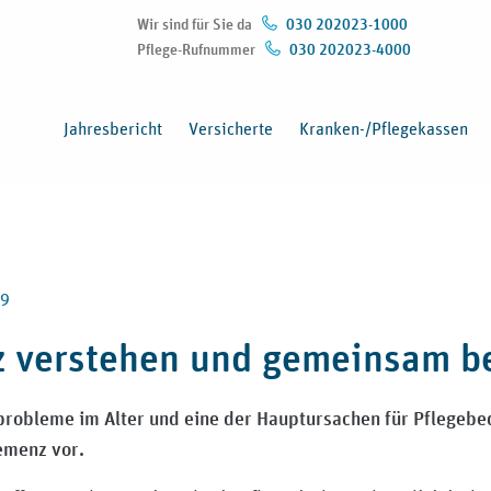
Wir sind für Sie da
030 202023-1000
Pflege-Rufnummer
030 202023-4000
(Öffnet in neuem Fenster)
Jahresbericht
Versicherte
Kranken-/Pflegekassen
19
 verstehen und gemeinsam be
probleme im Alter und eine der Hauptursachen für Pflegebed
emenz vor.