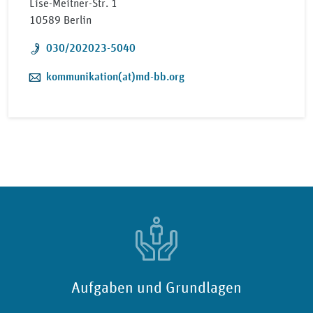
Lise-Meitner-Str. 1
10589 Berlin
Telefon:
030/202023-5040
E-Mail:
kommunikation(at)md-bb.org
Aufgaben und Grundlagen